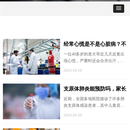
经常心慌是不是心脏病？不
要害怕！这个患者的例子值
一位40多岁的老大哥近几天反复出
现心慌，严重时还会合并出汗，害
得借鉴
怕自己得了心脏病便来心内科检
2024-04-28
查。
患者急着要做一个心脏造影，看看
心血管到底有没有堵塞。可医生却
支原体肺炎能预防吗，家长
劝他先不要着急，因为化验中除了
应该如何应对？
近期，全国多地医院接诊了许多肺
甲状腺功能显示甲亢外，各项心脏
炎支原体感染患者，其中儿童居
指标均没有异常。于是，医生建议
多。这些孩子多伴有发热、干咳等
他先去内分泌科治疗甲亢。
2024-04-28
症状。关于肺炎支原体感染的热点
问题，专家为您详细解答。