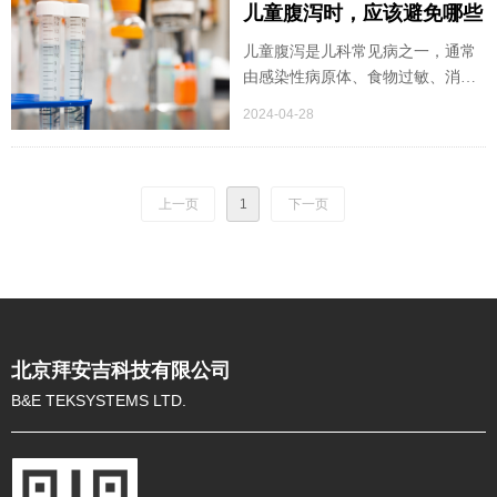
儿童腹泻时，应该避免哪些
食物？
儿童腹泻是儿科常见病之一，通常
由感染性病原体、食物过敏、消化
不良或其他因素引起。在腹泻期
2024-04-28
间，正确的饮食选择对于缓解症
状、促进康复至关重要。某些食物
可能会刺激肠道、加重消化不良或
上一页
1
引起过敏反应，因此在腹泻期间应
下一页
该避免摄入这些食物。
北京拜安吉科技有限公司
B&E TEKSYSTEMS LTD.