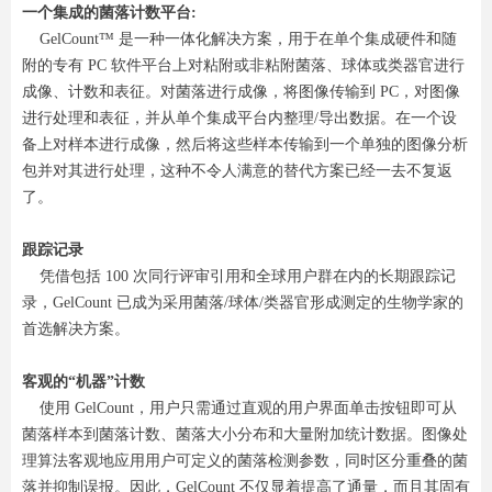
一个集成的菌落计数平台:
GelCount™ 是一种一体化解决方案，用于在单个集成硬件和随
附的专有 PC 软件平台上对粘附或非粘附菌落、球体或类器官进行
成像、计数和表征。对菌落进行成像，将图像传输到 PC，对图像
进行处理和表征，并从单个集成平台内整理/导出数据。在一个设
备上对样本进行成像，然后将这些样本传输到一个单独的图像分析
包并对其进行处理，这种不令人满意的替代方案已经一去不复返
了。
跟踪记录
凭借包括 100 次同行评审引用和全球用户群在内的长期跟踪记
录，GelCount 已成为采用菌落/球体/类器官形成测定的生物学家的
首选解决方案。
客观的“机器”计数
使用 GelCount，用户只需通过直观的用户界面单击按钮即可从
菌落样本到菌落计数、菌落大小分布和大量附加统计数据。图像处
理算法客观地应用用户可定义的菌落检测参数，同时区分重叠的菌
落并抑制误报。因此，GelCount 不仅显着提高了通量，而且其固有