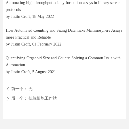
Automating high throughput colony formation assays in library screen
protocols
by Justin Croft, 18 May 2022
How Automated Counting and Sizing Data make Mammosphere Assays
more Practical and Reliable
by Justin Croft, 01 February 2022
Quantifying Organoid Size and Counts: Solving a Common Issue with
Automation
by Justin Croft, 5 August 2021
前一个：
无
ꄴ
后一个：
低氧细胞工作站
ꄲ