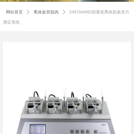
网站首页
ꄲ
离体血管肌肉
ꄲ
DMT840MD四通道离体肌条张力
测定系统