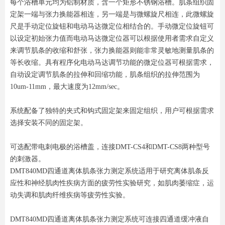
每个浴槽单元均为铝制材质，含一个矩形不锈钢浴槽。肌条组织固
定架一端与张力换能器相连，另一端是与微螺旋尺相连，此微螺旋
尺是手动定位旋钮和电动马达微定位相结合的。手动微定位旋钮可
以设定初始张力值而电动马达微定位器可以根据使用者需求自定义
来调节肌条的收缩和舒张，张力换能器则能非常灵敏地测量肌条的
等长收缩。具有程序化电动马达调节功能的微定位器可根据需求，
自动设定调节肌条的拉伸和回缩功能，肌条组织的拉伸范围为
10um-11mm，最大速度为12mm/sec。
系统配备了独特的夹式和钩式固定架来固定组织，用户可根据需求
选择安装不同的固定架。
可选配带电刺电极的浴槽盖，连接DMT-CS4和DMT-CS8两种型号
的刺激器。
DMT840MD四通道离体肌条张力测定系统适用于研究离体肌条反
应性和神经肌肉性疾病方面的疲劳性实验研究，如肌肉萎缩症，运
动失调和肌肉纤维疾病等疲劳性实验。
DMT840MD四通道离体肌条张力测定系统可连接四通道缓冲液自