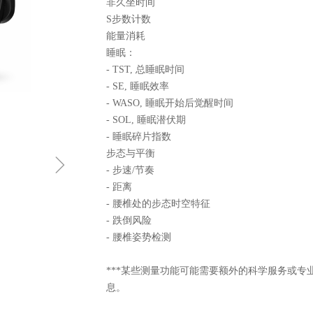
非久坐时间
S步数计数
能量消耗
睡眠：
- TST, 总睡眠时间
- SE, 睡眠效率
- WASO, 睡眠开始后觉醒时间
- SOL, 睡眠潜伏期
- 睡眠碎片指数
步态与平衡
ꁇ
- 步速/节奏
- 距离
- 腰椎处的步态时空特征
- 跌倒风险
- 腰椎姿势检测
***某些测量功能可能需要额外的科学服务或
息。