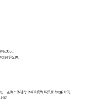
持续30天。
根据要求提供。
。
A, 中等到剧烈身体活动)：监测个体进行中等强度到高强度活动的时间。
的总时间。