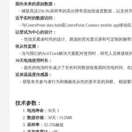
面向未来的原始数据：
- 捕获高达256 Hz采样率的高分辨率原始加速度数据，以支
近乎实时的数据访问
：
- 与CentrePoint data hub或CentrePoint Conne
以受试为中心的设计：
- 凭借其紧凑时尚的设计、易读的背光显示屏和可定制的腕带选项，Cen
依从性监测：
- 当与我们的ActiTrack解决方案配对使用时，研究人员
30天电池使用时长：
- 超长的电池时长减少了在长时间数据收集期间充电时间。在默认
近体温温度传感器：
- 获取有关参与者行为和佩戴依从性的更丰富的洞察。 根据要
技术参数：
电池寿命
：30天 1
数据存储
：30天 / 512MB
采样率
：32-256赫兹
主加速度计
：±8G