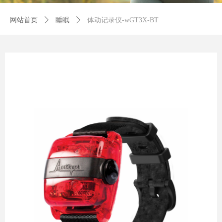
网站首页
ꄲ
睡眠
ꄲ
体动记录仪-wGT3X-BT